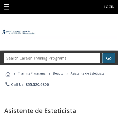
☰
LOGIN
Search
Go
Career
Training
›
›
›
Programs
Training Programs
Beauty
Asistente de Esteticista
phone
Call Us: 855.520.6806
Asistente de Esteticista