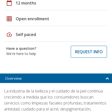
calendar_today
12 months
grid_on
Open enrollment
speed
Self paced
Have a question?
REQUEST INFO
We're here to help
Overview
La industria de la belleza y el cuidado de la piel continúa
creciendo a medida que los consumidores buscan
servicios como limpiezas faciales profundas, tratamientos
antiedad, cuidado para el acné, despigmentación,