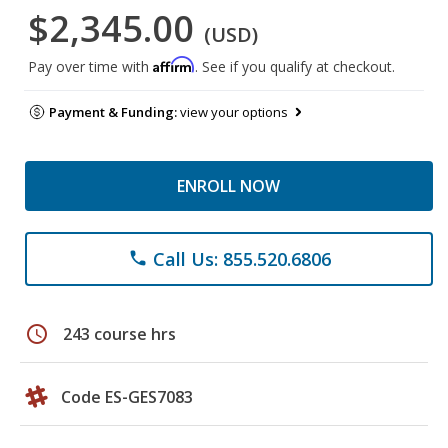
$2,345.00
(USD)
Affirm
Pay over time with
. See if you qualify at checkout.
Payment & Funding:
view your options
ENROLL NOW
Call Us: 855.520.6806
phone
schedule
243 course hrs
Code ES-GES7083