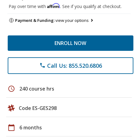
Affirm
Pay over time with
. See if you qualify at checkout.
Payment & Funding:
view your options
ENROLL NOW
Call Us: 855.520.6806
phone
schedule
240 course hrs
Code ES-GES298
calendar_today
6 months