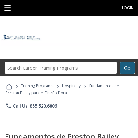
☰
LOGIN
Search
Go
Career
Training
›
›
›
Programs
Training Programs
Hospitality
Fundamentos de
Preston Bailey para el Diseño Floral
phone
Call Us: 855.520.6806
Fundamentos de Preston Bailey