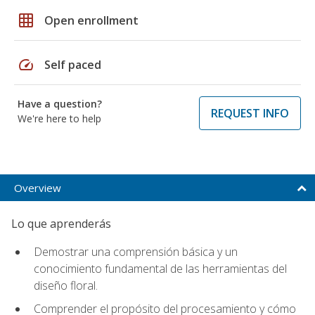
grid_on
Open enrollment
speed
Self paced
Have a question?
REQUEST INFO
We're here to help
Overview
Lo que aprenderás
Demostrar una comprensión básica y un
conocimiento fundamental de las herramientas del
diseño floral.
Comprender el propósito del procesamiento y cómo