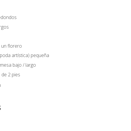
edondos
rgos
 un florero
(poda artística) pequeña
mesa bajo / largo
 de 2 pies
n
s