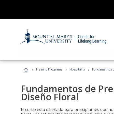
›
›
›
Training Programs
Hospitality
Fundamentos de
Fundamentos de Pres
Diseño Floral
El curso está diseñado para principiantes que no 