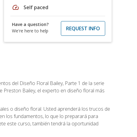
speed
Self paced
Have a question?
REQUEST INFO
We're here to help
tos del Diseño Floral Bailey, Parte 1 de la serie
 Preston Bailey, el experto en diseño floral más
rales o diseño floral. Usted aprenderá los trucos de
en los fundamentos, lo que lo preparará para
te este curso, también tendrá la oportunidad