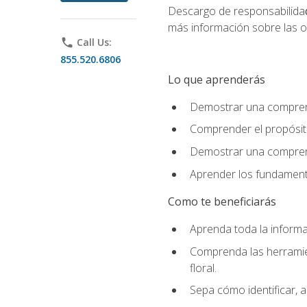
Descargo de responsabilida
más información sobre las o
phone
Call Us:
855.520.6806
Lo que aprenderás
Demostrar una comprensi
Comprender el propósito
Demostrar una comprensi
Aprender los fundamento
Como te beneficiarás
Aprenda toda la informac
Comprenda las herramient
floral.
Sepa cómo identificar, a