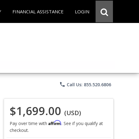
Y
FINANCIAL ASSISTANCE
LOGIN
phone
Call Us: 855.520.6806
$1,699.00
(USD)
Affirm
Pay over time with
. See if you qualify at
checkout.