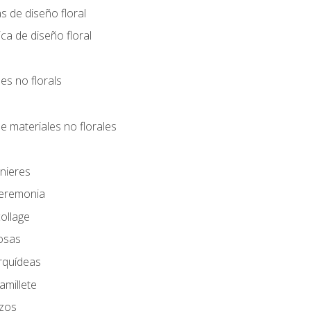
s de diseño floral
ca de diseño floral
les no florals
e materiales no florales
nieres
Ceremonia
ollage
osas
rquídeas
amillete
azos