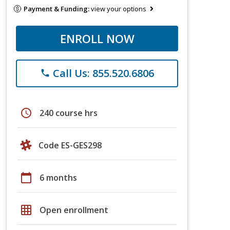
Payment & Funding:
view your options
ENROLL NOW
Call Us: 855.520.6806
phone
schedule
240 course hrs
Code ES-GES298
calendar_today
6 months
grid_on
Open enrollment